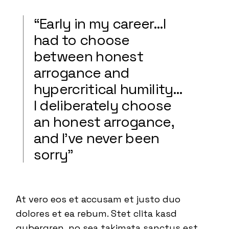
“Early in my career…I
had to choose
between honest
arrogance and
hypercritical humility…
I deliberately choose
an honest arrogance,
and I’ve never been
sorry”
At vero eos et accusam et justo duo
dolores et ea rebum. Stet clita kasd
gubergren, no sea takimata sanctus est