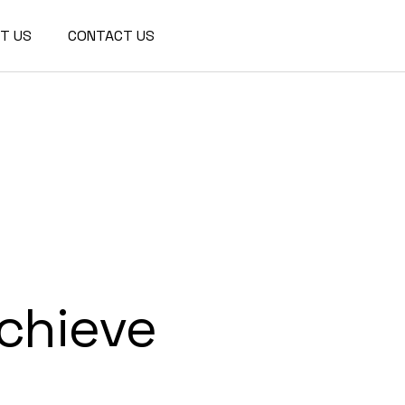
We are a modern and creative
T US
CONTACT US
collective of the new age
achieve