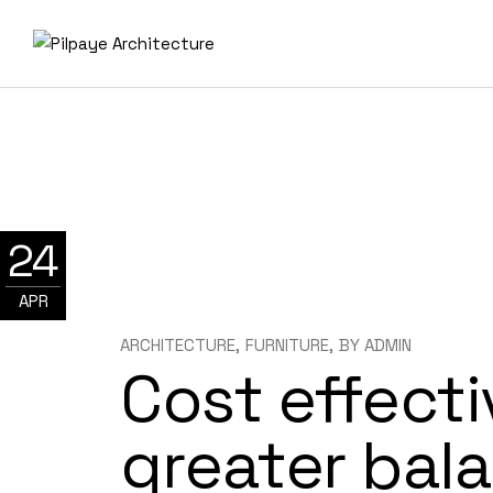
Skip
to
the
content
24
APR
ARCHITECTURE
FURNITURE
BY
ADMIN
Cost effecti
greater bal