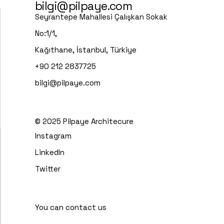
bilgi@pilpaye.com
Seyrantepe Mahallesi Çalışkan Sokak
No:1/1,
Kağıthane, İstanbul, Türkiye
+90 212 2837725
bilgi@pilpaye.com
© 2025
Pilpaye Architecure
Instagram
LinkedIn
Twitter
You can contact us