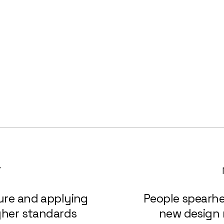
T
ure and applying
People spearh
igher standards
new design 