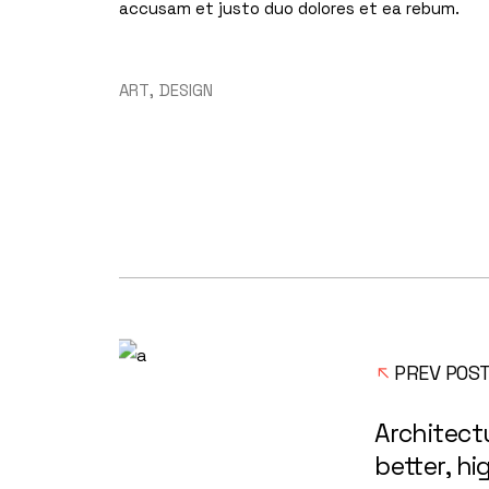
accusam et justo duo dolores et ea rebum.
ART
DESIGN
PREV POS
Architect
better, h