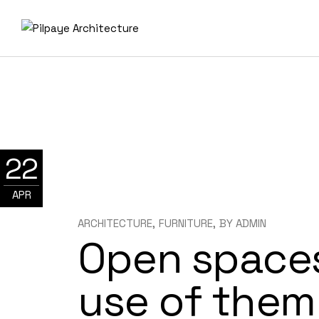
Skip
to
the
content
22
APR
ARCHITECTURE
FURNITURE
BY
ADMIN
Open spaces
use of them