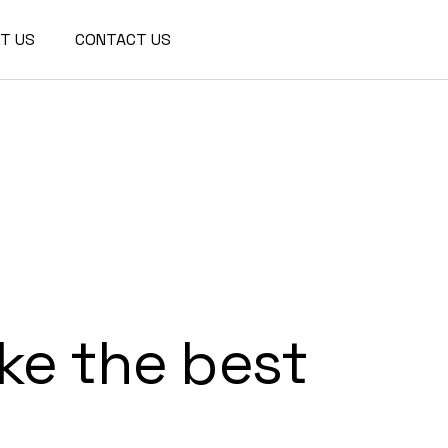
We are a modern and creative
T US
CONTACT US
collective of the new age
ke the best