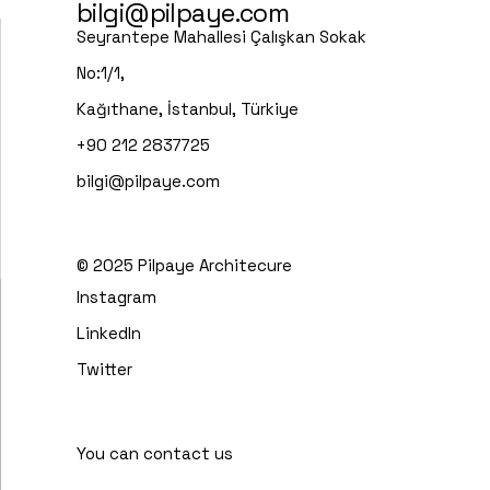
bilgi@pilpaye.com
Seyrantepe Mahallesi Çalışkan Sokak
No:1/1,
Kağıthane, İstanbul, Türkiye
+90 212 2837725
bilgi@pilpaye.com
© 2025
Pilpaye Architecure
Instagram
LinkedIn
Twitter
You can contact us