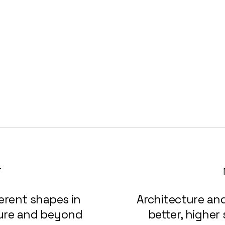
T
ferent shapes in
Architecture an
ture and beyond
better, higher