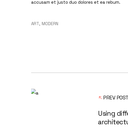
accusam et justo duo dolores et ea rebum.
ART
MODERN
PREV POS
Using dif
architec