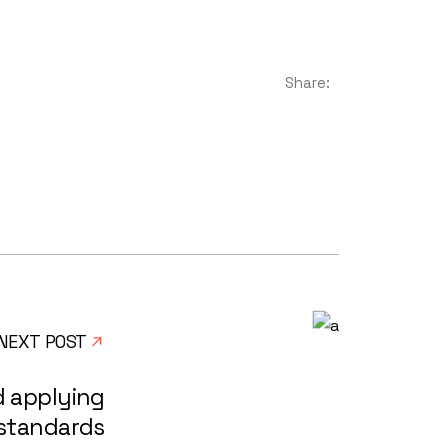
Share:
NEXT POST
d applying
 standards